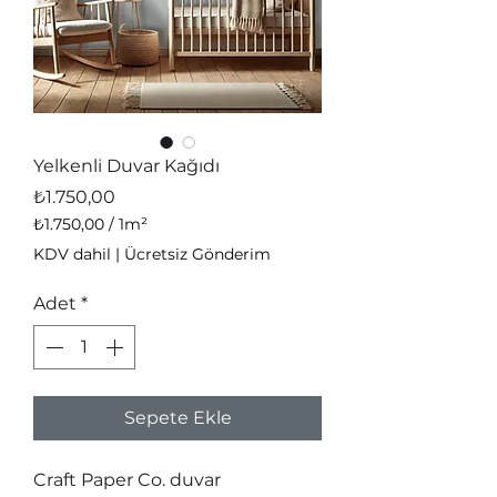
Yelkenli Duvar Kağıdı
Fiyat
₺1.750,00
₺1.750,00
/
1m²
1
KDV dahil
|
Ücretsiz Gönderim
Metrekare
fiyatı
Adet
*
₺1.750,00
Sepete Ekle
Craft Paper Co. duvar