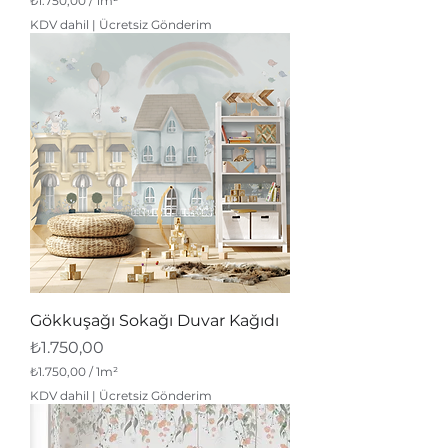
₺1.750,00
/
1m²
0
1
KDV dahil
|
Ücretsiz Gönderim
M
e
t
r
e
k
a
r
e
b
a
ş
ı
n
a
₺
1
.
Gökkuşağı Sokağı Duvar Kağıdı
7
5
Fiyat
₺1.750,00
0
,
₺1.750,00
/
1m²
0
1
KDV dahil
|
Ücretsiz Gönderim
0
M
e
t