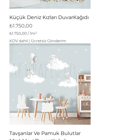
₺
1
.
Küçük Deniz Kızları DuvarKağıdı
7
5
Fiyat
₺1.750,00
0
,
₺1.750,00
/
1m²
0
1
KDV dahil
|
Ücretsiz Gönderim
0
M
e
t
r
e
k
a
r
e
b
a
ş
ı
n
a
₺
1
.
Tavşanlar Ve Pamuk Bulutlar
7
5