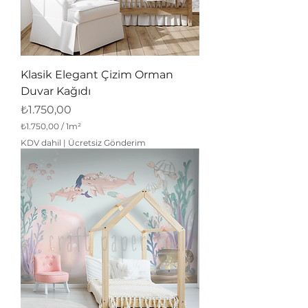
Klasik Elegant Çizim Orman
Duvar Kağıdı
Fiyat
₺1.750,00
₺1.750,00
/
1m²
1
KDV dahil
|
Ücretsiz Gönderim
M
e
t
r
e
k
a
r
e
b
a
ş
ı
n
a