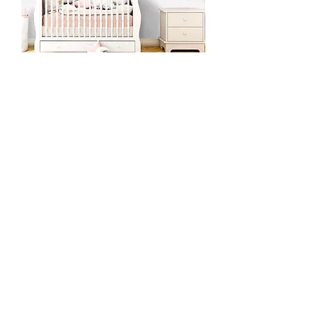
ş
ı
n
a
₺
1
.
Hayalperest Fil İkizler Duvar
7
5
Kağıdı
0
Fiyat
,
₺1.750,00
0
₺1.750,00
/
1m²
0
1
KDV dahil
|
Ücretsiz Gönderim
M
e
t
r
e
k
a
r
e
b
a
ş
ı
n
a