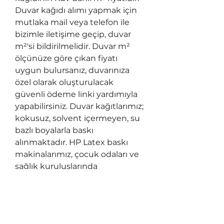
Duvar kağıdı alımı yapmak için 
mutlaka mail veya telefon ile 
bizimle iletişime geçip, duvar 
m²'si bildirilmelidir. Duvar m² 
ölçünüze göre çıkan fiyatı 
uygun bulursanız, duvarınıza 
özel olarak oluşturulacak 
güvenli ödeme linki yardımıyla 
yapabilirsiniz. Duvar kağıtlarımız; 
kokusuz, solvent içermeyen, su 
bazlı boyalarla baskı 
alınmaktadır. HP Latex baskı 
makinalarımız, çocuk odaları ve 
sağlık kuruluşlarında 
kullanılabilen tek sağlıklı baskı 
makinası tipidir ve UL 
ECOLOGO®, UL GREENGUARD 
GOLD sertifikalarına sahiptir. 