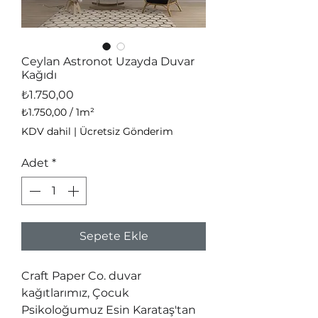
Ceylan Astronot Uzayda Duvar
Kağıdı
Fiyat
₺1.750,00
₺1.750,00
/
1m²
1
KDV dahil
|
Ücretsiz Gönderim
Metrekare
fiyatı
Adet
*
₺1.750,00
Sepete Ekle
Craft Paper Co. duvar 
kağıtlarımız, Çocuk 
Psikoloğumuz Esin Karataş'tan 