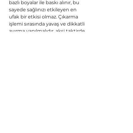
bazlı boyalar ile baskı alınır, bu
sayede sağlınızı etkileyen en
ufak bir etkisi olmaz. Çıkarma
işlemi sırasında yavaş ve dikkatli
ayırma yapılmalıdır, aksi taktirde
etiketteki ince, dar kısımları
istemeden koparabilirsiniz.
Sök-Tak malzemeler, özelliğini
kaybetmemisi için yüzeylerin
temiz ve duvar boyalarının zayıf
olmaması gerekmektedir.
Craft Paper Co.
info@craftpaperco.com
+90 555 55 16 493