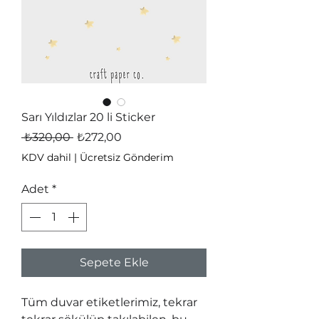
Sarı Yıldızlar 20 li Sticker
Normal
İndirimli
 ₺320,00 
₺272,00
Fiyat
Fiyat
KDV dahil
|
Ücretsiz Gönderim
Adet
*
Sepete Ekle
Tüm duvar etiketlerimiz, tekrar