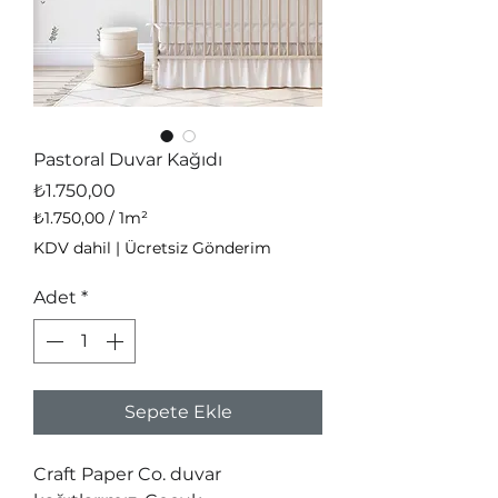
Pastoral Duvar Kağıdı
Fiyat
₺1.750,00
₺1.750,00
/
1m²
1
KDV dahil
|
Ücretsiz Gönderim
Metrekare
fiyatı
Adet
*
₺1.750,00
Sepete Ekle
Craft Paper Co. duvar 