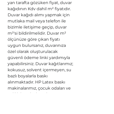
yan tarafta gözüken fiyat, duvar 
kağıdının Kdv dahil m² fiyatıdır. 
Duvar kağıdı alımı yapmak için 
mutlaka mail veya telefon ile 
bizimle iletişime geçip, duvar 
m²'si bildirilmelidir. Duvar m² 
ölçünüze göre çıkan fiyatı 
uygun bulursanız, duvarınıza 
özel olarak oluşturulacak 
güvenli ödeme linki yardımıyla 
yapabilirsiniz. Duvar kağıtlarımız; 
kokusuz, solvent içermeyen, su 
bazlı boyalarla baskı 
alınmaktadır. HP Latex baskı 
makinalarımız, çocuk odaları ve 
sağlık kuruluşlarında 
kullanılabilen tek sağlıklı baskı 
makinası tipidir ve UL 
ECOLOGO®, UL GREENGUARD 