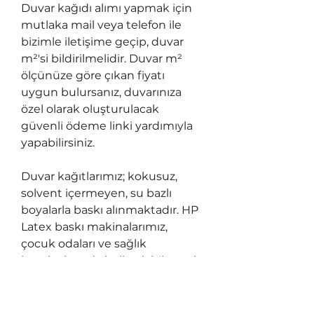
Duvar kağıdı alımı yapmak için
mutlaka mail veya telefon ile
bizimle iletişime geçip, duvar
m²'si bildirilmelidir. Duvar m²
ölçünüze göre çıkan fiyatı
uygun bulursanız, duvarınıza
özel olarak oluşturulacak
güvenli ödeme linki yardımıyla
yapabilirsiniz.
Duvar kağıtlarımız; kokusuz,
solvent içermeyen, su bazlı
boyalarla baskı alınmaktadır. HP
Latex baskı makinalarımız,
çocuk odaları ve sağlık
kuruluşlarında kullanılabilen tek
sağlıklı baskı makinası tipidir
ve UL ECOLOGO®, UL
GREENGUARD GOLD