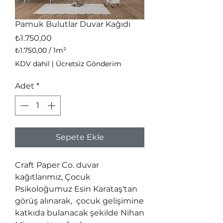
Pamuk Bulutlar Duvar Kağıdı
Fiyat
₺1.750,00
₺1.750,00
/
1m²
1
KDV dahil
|
Ücretsiz Gönderim
Metrekare
fiyatı
Adet
*
₺1.750,00
Sepete Ekle
Craft Paper Co. duvar
kağıtlarımız, Çocuk
Psikoloğumuz Esin Karataş'tan
görüş alınarak, çocuk gelişimine
katkıda bulanacak şekilde Nihan