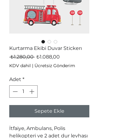
Kurtarma Ekibi Duvar Stickerı
Normal
İndirimli
 ₺1.280,00 
₺1.088,00
Fiyat
Fiyat
KDV dahil
|
Ücretsiz Gönderim
Adet
*
Sepete Ekle
İtfaiye, Ambulans, Polis
helikopteri ve 2 adet dur levhası