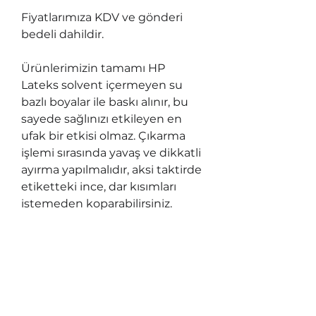
Fiyatlarımıza KDV ve gönderi
bedeli dahildir.
Ürünlerimizin tamamı HP
Lateks solvent içermeyen su
bazlı boyalar ile baskı alınır, bu
sayede sağlınızı etkileyen en
ufak bir etkisi olmaz. Çıkarma
işlemi sırasında yavaş ve dikkatli
ayırma yapılmalıdır, aksi taktirde
etiketteki ince, dar kısımları
istemeden koparabilirsiniz.
Sök-Tak stickerların, özelliğini
kaybetmemisi için yüzeylerin
temiz olması
gerekmektedir. Ayrıca; duvar
boyası, inşaat aşamasında doğru