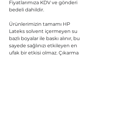
Fiyatlarımıza KDV ve gönderi
bedeli dahildir.
Ürünlerimizin tamamı HP
Lateks solvent içermeyen su
bazlı boyalar ile baskı alınır, bu
sayede sağlınızı etkileyen en
ufak bir etkisi olmaz. Çıkarma
işlemi sırasında yavaş ve dikkatli
ayırma yapılmalıdır, aksi taktirde
etiketteki ince, dar kısımları
istemeden koparabilirsiniz.
Sök-Tak malzemeler, özelliğini
kaybetmemisi için yüzeylerin
temiz ve duvar boyalarının zayıf
olmaması gerekmektedir.