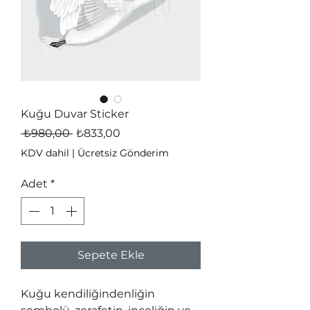
Kuğu Duvar Sticker
Normal
İndirimli
 ₺980,00 
₺833,00
Fiyat
Fiyat
KDV dahil
|
Ücretsiz Gönderim
Adet
*
Sepete Ekle
Kuğu kendiliğindenliğin