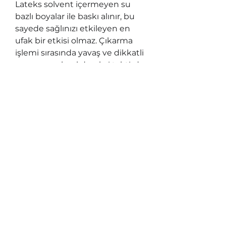
Lateks solvent içermeyen su
bazlı boyalar ile baskı alınır, bu
sayede sağlınızı etkileyen en
ufak bir etkisi olmaz. Çıkarma
işlemi sırasında yavaş ve dikkatli
ayırma yapılmalıdır, aksi taktirde
etiketteki ince, dar kısımları
istemeden koparabilirsiniz.
Sök-Tak malzemeler, özelliğini
kaybetmemisi için yüzeylerin
temiz ve duvar boyalarının zayıf
olmaması gerekmektedir.
Craft Paper Co.
info@craftpaperco.com
+90 555 55 16 493