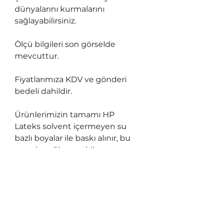
dünyalarını kurmalarını
sağlayabilirsiniz.
Ölçü bilgileri son görselde
mevcuttur.
Fiyatlarımıza KDV ve gönderi
bedeli dahildir.
Ürünlerimizin tamamı HP
Lateks solvent içermeyen su
bazlı boyalar ile baskı alınır, bu
sayede sağlınızı etkileyen en
ufak bir etkisi olmaz. Çıkarma
işlemi sırasında yavaş ve dikkatli
ayırma yapılmalıdır, aksi taktirde
etiketteki ince, dar kısımları
istemeden koparabilirsiniz.