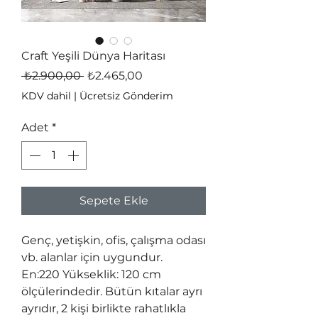
Craft Yeşili Dünya Haritası
Normal
İndirimli
 ₺2.900,00 
₺2.465,00
Fiyat
Fiyat
KDV dahil
|
Ücretsiz Gönderim
Adet
*
Sepete Ekle
Genç, yetişkin, ofis, çalışma odası
vb. alanlar için uygundur.
En:220 Yükseklik: 120 cm
ölçülerindedir. Bütün kıtalar ayrı
ayrıdır, 2 kişi birlikte rahatlıkla