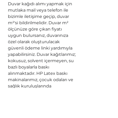
Duvar kağıdı alımı yapmak için 
mutlaka mail veya telefon ile 
bizimle iletişime geçip, duvar 
m²'si bildirilmelidir. Duvar m² 
ölçünüze göre çıkan fiyatı 
uygun bulursanız, duvarınıza 
özel olarak oluşturulacak 
güvenli ödeme linki yardımıyla 
yapabilirsiniz. Duvar kağıtlarımız; 
kokusuz, solvent içermeyen, su 
bazlı boyalarla baskı 
alınmaktadır. HP Latex baskı 
makinalarımız, çocuk odaları ve 
sağlık kuruluşlarında 
kullanılabilen tek sağlıklı baskı 
makinası tipidir ve UL 
ECOLOGO®, UL GREENGUARD 
GOLD sertifikalarına sahiptir. 
Kullanılan kağıtların tamamı 