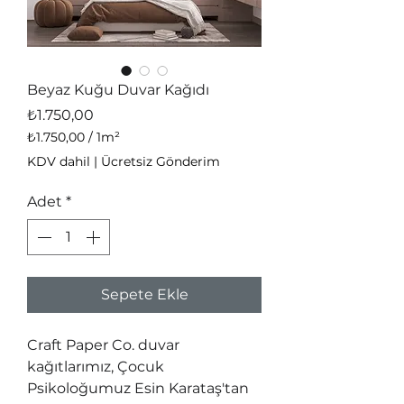
Beyaz Kuğu Duvar Kağıdı
Fiyat
₺1.750,00
₺1.750,00
/
1m²
1
KDV dahil
|
Ücretsiz Gönderim
Metrekare
fiyatı
Adet
*
₺1.750,00
Sepete Ekle
Craft Paper Co. duvar 
kağıtlarımız, Çocuk 
Psikoloğumuz Esin Karataş'tan 